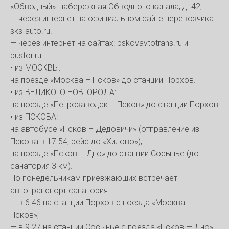
«Обводный»: набережная Обводного канала, д. 42;
— через интернет на официальном сайте перевозчика:
sks-auto.ru.
— через интернет на сайтах: pskovavtotrans.ru и
busfor.ru.
• из МОСКВЫ:
на поезде «Москва – Псков» до станции Порхов.
• из ВЕЛИКОГО НОВГОРОДА:
на поезде «Петрозаводск – Псков» до станции Порхов
• из ПСКОВА:
на автобусе «Псков – Дедовичи» (отправление из
Пскова в 17.54, рейс до «Хилово»);
на поезде «Псков – Дно» до станции Сосынье (до
санатория 3 км).
По понедельникам приезжающих встречает
автотранспорт санатория:
— в 6.46 на станции Порхов с поезда «Москва —
Псков»;
— в 9.27 на станции Сосынье с поезда «Псков — Дно».